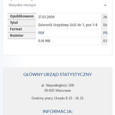
Opublikowano
27.01.2009
26.02.2
Tytuł
Dziennik Urzędowy GUS Nr 1, poz 1-8
Dzienn
Format
PDF
PDF
Rozmiar
0.16 MB
0.17 MB
GŁÓWNY URZĄD STATYSTYCZNY
al. Niepodległości 208
00-925 Warszawa
Godziny pracy Urzędu 8.15 - 16.15
INFORMACJA: